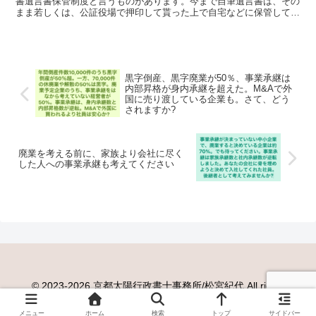
書遺言書保管制度と言うものがあります。今まで自筆遺言書は、その
まま若しくは、公証役場で押印して貰った上で自宅などに保管してお
く為、発見されない場合もあった事、公正証書遺言書を...
黒字倒産、黒字廃業が50％、事業承継は
内部昇格が身内承継を超えた。M&Aで外
国に売り渡している企業も。さて、どう
されますか?
廃業を考える前に、家族より会社に尽く
した人への事業承継も考えてください
©️ 2023-2026 京都太陽行政書士事務所/松宮紀代 All rights
reserved. No reproduction without permission.
メニュー
ホーム
検索
トップ
サイドバー