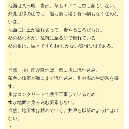
地面は真っ暗、当然、草もキノコも虫も菌もいない。
外見は緑の山でも、熊も鹿も猪も食べ物もなく住めな
い森。
地面には土が流れ切って、岩や石ころだらけ。
杉の枯れ木が、乱雑に至る所で倒れている。
杉の根は、巨木ですら1mしかない貧相な根である。
・
・
当然、少し雨が降れば一気に川に流れ込み、
茶色い濁流が海にまで流れ込み、川や海の生態系を壊
す。
川はコンクリートで護岸工事しているため、
水が地面に染み込む要素もない。
当然、地下水は枯れていく。井戸も以前のようには出
ない。
・