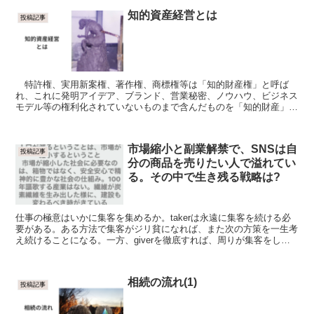
知的資産経営とは
投稿記事
特許権、実用新案権、著作権、商標権等は「知的財産権」と呼ば
れ、これに発明アイデア、ブランド、営業秘密、ノウハウ、ビジネス
モデル等の権利化されていないものまで含んだものを「知的財産」と
称します。 「知的資産」とは、これらの知的財産に、さら...
市場縮小と副業解禁で、SNSは自
投稿記事
分の商品を売りたい人で溢れてい
る。その中で生き残る戦略は?
仕事の極意はいかに集客を集めるか。takerは永遠に集客を続ける必
要がある。ある方法で集客がジリ貧になれば、また次の方策を一生考
え続けることになる。一方、giverを徹底すれば、周りが集客をして
くれるようになる。「giverなんか損だ」と思うかどうか、経営の分
け目。
相続の流れ(1)
投稿記事