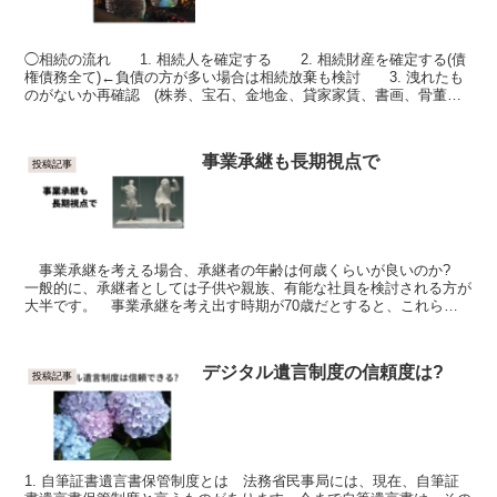
◯相続の流れ 1. 相続人を確定する 2. 相続財産を確定する(債
権債務全て)←負債の方が多い場合は相続放棄も検討 3. 洩れたも
のがないか再確認 (株券、宝石、金地金、貸家家賃、書画、骨董、
クラシックカーなど遺産分割協議書には必要...
事業承継も長期視点で
投稿記事
事業承継を考える場合、承継者の年齢は何歳くらいが良いのか?
一般的に、承継者としては子供や親族、有能な社員を検討される方が
大半です。 事業承継を考え出す時期が70歳だとすると、これらの
承継者は40歳代です。ところが、事業承継者の適齢は3...
デジタル遺言制度の信頼度は?
投稿記事
1. 自筆証書遺言書保管制度とは 法務省民事局には、現在、自筆証