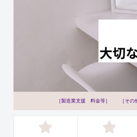
［製造業支援 料金等］
［その