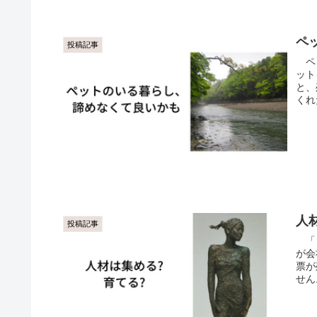
ペ
投稿記事
ペッ
ット
と、
くれ
人
投稿記事
「良
が会
票が
せん