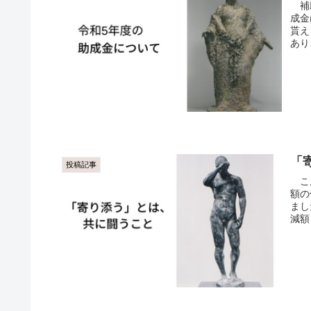
補助
成金
貰え
あり
「
投稿記事
こん
額の
まし
減額