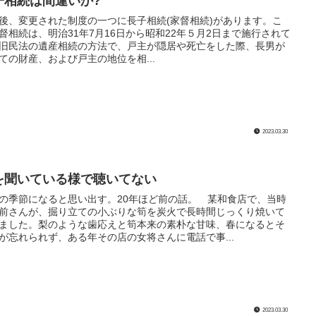
子相続は間違いか?
、変更された制度の一つに長子相続(家督相続)があります。こ
督相続は、明治31年7月16日から昭和22年５月2日まで施行されて
旧民法の遺産相続の方法で、戸主が隠居や死亡をした際、長男が
ての財産、および戸主の地位を相...
2023.03.30
を聞いている様で聴いてない
季節になると思い出す。20年ほど前の話。 某和食店で、当時
前さんが、掘り立ての小ぶりな筍を炭火で長時間じっくり焼いて
ました。梨のような歯応えと筍本来の素朴な甘味、春になるとそ
が忘れられず、ある年その店の女将さんに電話で事...
2023.03.30