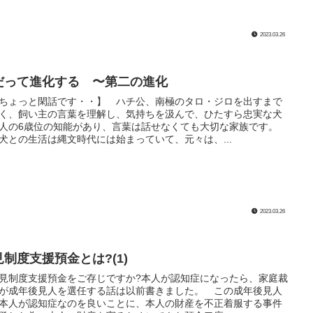
2023.03.26
だって進化する 〜第二の進化
ちょっと閑話です・・】 ハチ公、南極のタロ・ジロを出すまで
く、飼い主の言葉を理解し、気持ちを汲んで、ひたすら忠実な犬
人の6歳位の知能があり、言葉は話せなくても大切な家族です。
犬との生活は縄文時代には始まっていて、元々は、...
2023.03.26
見制度支援預金とは?(1)
制度支援預金をご存じですか?本人が認知症になったら、家庭裁
が成年後見人を選任する話は以前書きました。 この成年後見人
本人が認知症なのを良いことに、本人の財産を不正着服する事件