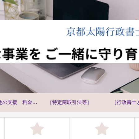
他の支援 料金
［特定商取引法等］
［行政書士
等］