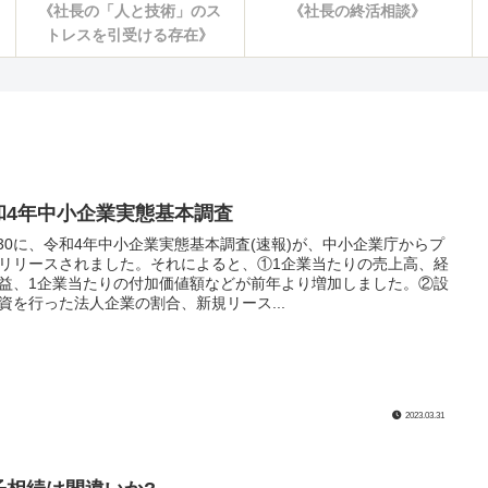
《社長の「人と技術」のス
《社長の終活相談》
トレスを引受ける存在》
和4年中小企業実態基本調査
30に、令和4年中小企業実態基本調査(速報)が、中小企業庁からプ
リリースされました。それによると、①1企業当たりの売上高、経
益、1企業当たりの付加価値額などが前年より増加しました。②設
資を行った法人企業の割合、新規リース...
2023.03.31