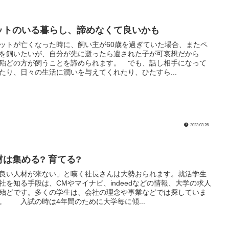
ットのいる暮らし、諦めなくて良いかも
トが亡くなった時に、飼い主が60歳を過ぎていた場合、またペ
を飼いたいが、自分が先に逝ったら遺された子が可哀想だから
殆どの方が飼うことを諦められます。 でも、話し相手になって
たり、日々の生活に潤いを与えてくれたり、ひたすら...
2023.03.26
材は集める? 育てる?
い人材が来ない」と嘆く社長さんは大勢おられます。就活学生
社を知る手段は、CMやマイナビ、indeedなどの情報、大学の求人
殆どです。多くの学生は、会社の理念や事業などでは探していま
。 入試の時は4年間のために大学毎に傾...