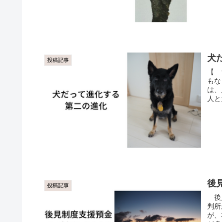
犬
投稿記事
【 
もな
は、
人と
後
投稿記事
後見
判所
が、