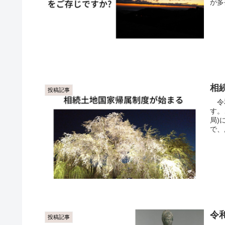
が多
相
投稿記事
令和
す。
局)
で、
令
投稿記事