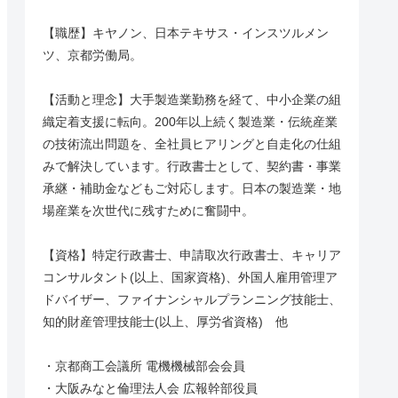
【職歴】キヤノン、日本テキサス・インスツルメン
ツ、京都労働局。
【活動と理念】大手製造業勤務を経て、中小企業の組
織定着支援に転向。200年以上続く製造業・伝統産業
の技術流出問題を、全社員ヒアリングと自走化の仕組
みで解決しています。行政書士として、契約書・事業
承継・補助金などもご対応します。日本の製造業・地
場産業を次世代に残すために奮闘中。
【資格】特定行政書士、申請取次行政書士、キャリア
コンサルタント(以上、国家資格)、外国人雇用管理ア
ドバイザー、ファイナンシャルプランニング技能士、
知的財産管理技能士(以上、厚労省資格) 他
・京都商工会議所 電機機械部会会員
・大阪みなと倫理法人会 広報幹部役員