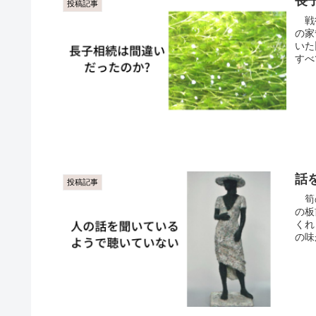
長
投稿記事
戦後
の家
いた
すべ
話
投稿記事
筍の
の板
くれ
の味