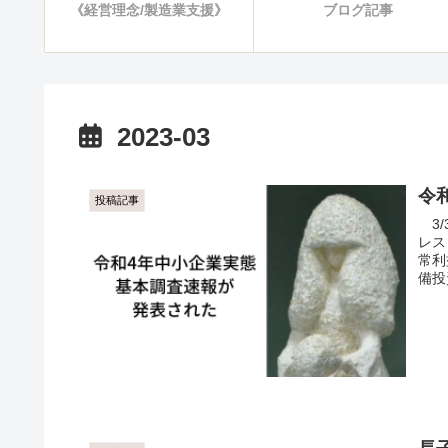
《経営理念/製造業支援》
ブログ記事
2023-03
令
投稿記事
3/
レス
常利
備投