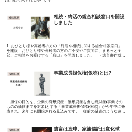
相続・終活の総合相談窓口を開設
投稿記事
しました
1. おひとり様や高齢者の方の「終活や相続に関する総合相談窓口」
を開設 おひとり様や高齢者の方のご不安やご質問に、まるっと全
部、ご相談をお受けする「窓口」を開設しました。 ・遺言書作成が
いいのか家族信託がいいのか、 ・入居施設の選び方、 ...
事業成長担保権(仮称)とは?
投稿記事
担保の目的を、企業の有形資産・無形資産を含む総財産(事業その
ものの価値までを対象)とする「事業成長担保権(仮称)」が今年中に発
表され、来年にも開始される見込みです。 従前の融資のような連帯
保証は取らないが、将来の有望な事業や知的資産も全...
遺言は直球、家族信託は変化球
投稿記事