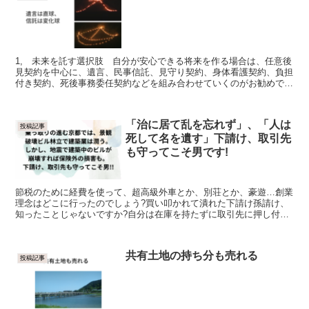
1, 未来を託す選択肢 自分が安心できる将来を作る場合は、任意後
見契約を中心に、遺言、民事信託、見守り契約、身体看護契約、負担
付き契約、死後事務委任契約などを組み合わせていくのがお勧めであ
ることを何度かお伝えしてきました。()2. 遺言と...
「治に居て乱を忘れず」、「人は
投稿記事
死して名を遺す」下請け、取引先
も守ってこそ男です!
節税のために経費を使って、超高級外車とか、別荘とか、豪遊…創業
理念はどこに行ったのでしょう?買い叩かれて潰れた下請け孫請け、
知ったことじゃないですか?自分は在庫を持たずに取引先に押し付け
る、経費削減ですか?「トラは死して皮を遺し、人は死し...
共有土地の持ち分も売れる
投稿記事