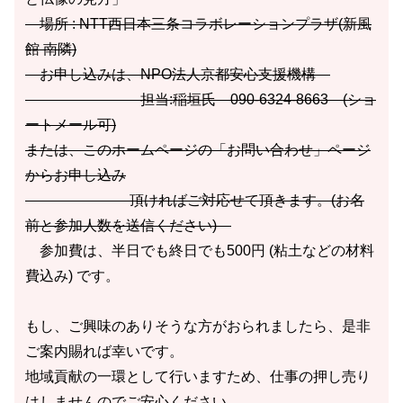
場所 : NTT西日本三条コラボレーションプラザ(新風
館 南隣)
お申し込みは、NPO法人京都安心支援機構
担当:稲垣氏 090-6324-8663 (ショ
ートメール可)
または、このホームページの「お問い合わせ」ページ
からお申し込み
頂ければご対応せて頂きます。(お名
前と参加人数を送信ください)
参加費は、半日でも終日でも500円 (粘土などの材料
費込み) です。
もし、ご興味のありそうな方がおられましたら、是非
ご案内賜れば幸いです。
地域貢献の一環として行いますため、仕事の押し売り
はしませんのでご安心ください。