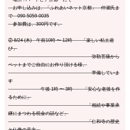
お申し込みは、「ふれあいネット京都」 仲瀬氏ま
で 090-5059-0035
参加費は、300円です。
② 8/24 (木) 午前10時 〜 12時 「楽しい粘土遊
び」
弥勒菩薩から
ペットまでご自由にお作り頂ける様、
準備していま
す
午後 1時 〜 3時 「安心な老後を作
るために」
「相続や事業承
継にまつわる税金の話など」
「仁和寺の歴史
と仏像の見方」