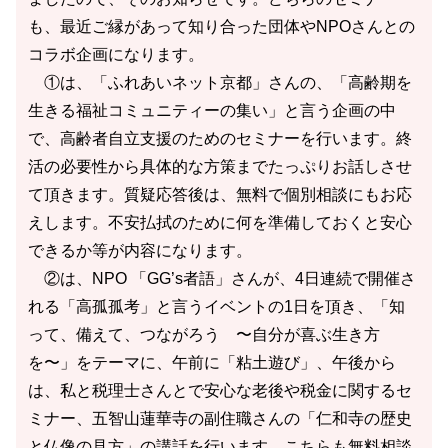
も、最近ご縁があって知り合った団体やNPOさんとの
コラボ企画になります。
①は、「ふれあいネット京都」さんの、「高齢期を
生きる福祉コミュニティーの集い」と言う企画の中
で、高齢者自立支援のためのセミナーを行います。終
活の必要性から具体的な方策までたっぷりお話しさせ
て頂きます。質疑応答後は、無料で個別相談にもお応
えします。不安払拭のために何を準備しておくと安心
できるか等が内容になります。
②は、NPO 「GG’s者語」さんが、4日連続で開催さ
れる「高孤孤考」と言うイベントの1日を頂き、「知
って、備えて、つながろう 〜自分が喜ぶ生き方
を〜」をテーマに、午前に「粘土遊び」、午後から
は、私と税理士さんとで安心な老後や税金に関するセ
ミナー、五智山蓮華寺の副住職さんの「仁和寺の歴史
と仏像の見方」の講話を行います。こちらも無料相談