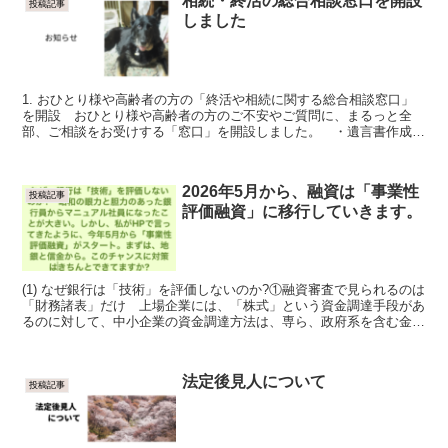
相続・終活の総合相談窓口を開設
投稿記事
しました
1. おひとり様や高齢者の方の「終活や相続に関する総合相談窓口」
を開設 おひとり様や高齢者の方のご不安やご質問に、まるっと全
部、ご相談をお受けする「窓口」を開設しました。 ・遺言書作成が
いいのか家族信託がいいのか、 ・入居施設の選び方、 ...
2026年5月から、融資は「事業性
投稿記事
評価融資」に移行していきます。
(1) なぜ銀行は「技術」を評価しないのか?①融資審査で見られるのは
「財務諸表」だけ 上場企業には、「株式」という資金調達手段があ
るのに対して、中小企業の資金調達方法は、専ら、政府系を含む金融
機関(以下、【銀行】と表記)の「融資」という手...
法定後見人について
投稿記事