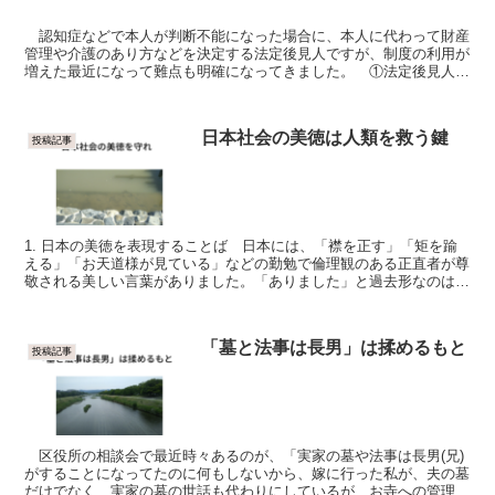
認知症などで本人が判断不能になった場合に、本人に代わって財産
管理や介護のあり方などを決定する法定後見人ですが、制度の利用が
増えた最近になって難点も明確になってきました。 ①法定後見人は
裁判所が選任するため、本人に縁もゆかりも無い他人が、...
日本社会の美徳は人類を救う鍵
投稿記事
1. 日本の美徳を表現することば 日本には、「襟を正す」「矩を踰
える」「お天道様が見ている」などの勤勉で倫理観のある正直者が尊
敬される美しい言葉がありました。「ありました」と過去形なのは、
今や死語に近いくらい日本社会の価値観が「今だけ、金...
「墓と法事は長男」は揉めるもと
投稿記事
区役所の相談会で最近時々あるのが、「実家の墓や法事は長男(兄)
がすることになってたのに何もしないから、嫁に行った私が、夫の墓
だけでなく、実家の墓の世話も代わりにしているが、お寺への管理費