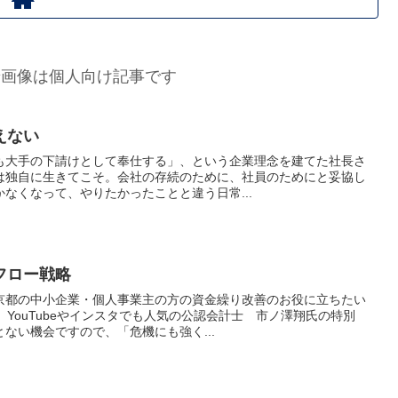
景画像は個人向け記事です
えない
大手の下請けとして奉仕する」、という企業理念を建てた社長さ
は独自に生きてこそ。会社の存続のために、社員のためにと妥協し
なくなって、やりたかったことと違う日常...
フロー戦略
京都の中小企業・個人事業主の方の資金繰り改善のお役に立ちたい
、YouTubeやインスタでも人気の公認会計士 市ノ澤翔氏の特別
ない機会ですので、「危機にも強く...