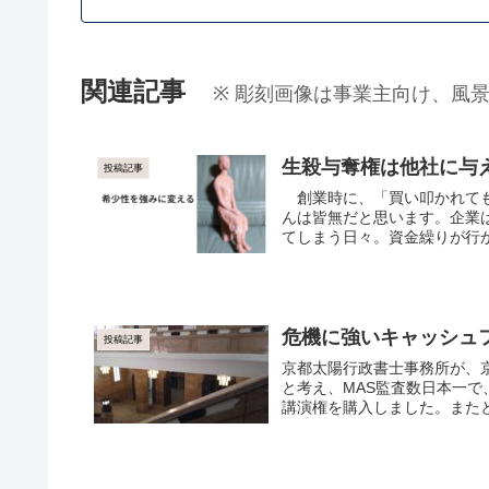
関連記事
※ 彫刻画像は事業主向け、風
生殺与奪権は他社に与
投稿記事
創業時に、「買い叩かれても
んは皆無だと思います。企業
てしまう日々。資金繰りが行か
危機に強いキャッシュ
投稿記事
京都太陽行政書士事務所が、
と考え、MAS監査数日本一で
講演権を購入しました。またと