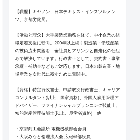
【職歴】キヤノン、日本テキサス・インスツルメン
ツ、京都労働局。
【活動と理念】大手製造業勤務を経て、中小企業の組
織定着支援に転向。200年以上続く製造業・伝統産業
の技術流出問題を、全社員ヒアリングと自走化の仕組
みで解決しています。行政書士として、契約書・事業
承継・補助金などもご対応します。日本の製造業・地
場産業を次世代に残すために奮闘中。
【資格】特定行政書士、申請取次行政書士、キャリア
コンサルタント(以上、国家資格)、外国人雇用管理ア
ドバイザー、ファイナンシャルプランニング技能士、
知的財産管理技能士(以上、厚労省資格) 他
・京都商工会議所 電機機械部会会員
・大阪みなと倫理法人会 広報幹部役員