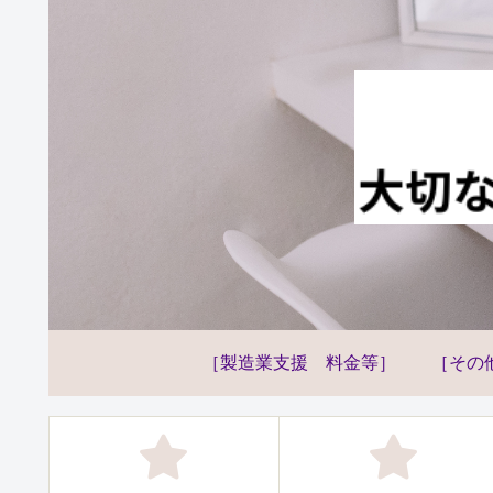
［製造業支援 料金等］
［その