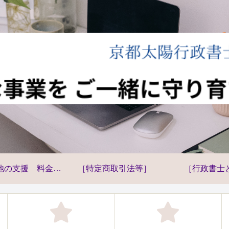
他の支援 料金
［特定商取引法等］
［行政書士
等］