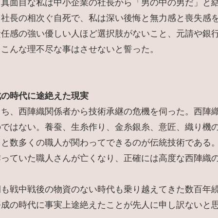
、真面目な私は中小企業の社長から「男の中の男だ」と
、社長の相次ぐ自死で、私は深い後悔と無力感と喪失感
責任感の強い優しい人ほど選択肢がないこと、元請や銀
とこんな理不尽な事はさせないと誓った。
成の時代に途絶えた現実
うち、西陣織関係者から技術承継の危機を伺った。西陣
のではない。養蚕、生糸作り、金糸銀糸、意匠、織り機
…と数多くの職人が関わってできるのが伝統技術である
作っていた職人さんが亡くなり、正確には高度な西陣織
期も戦中戦後の物資のない時代も乗り越えてきた数百年
平成の時代に事実上途絶えたことが先人に申し訳ないと