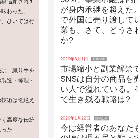
結構信頼され可
が身内承継を超えた。
を味わった。
で外国に売り渡して
行、ひいては行
業も。さて、どうさ
か?
2026年3月1日
投稿記事
市場縮小と副業解禁
織は、織り手を
SNSは自分の商品を
の製造・修理・
い人で溢れている。
。
で生き残る戦略は?
の技術は途絶え
2026年1月22日
投稿記事
続く高度な伝統
今は経営者のあなた
思った。
の頃は理不尽と戦っ