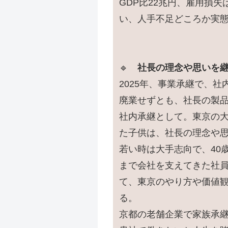
GDP比22兆円、雇用損
い、人手不足どころか実
🔹
社長の理念や思いを
2025年、事業承継で、
廃業せずとも、社長の製
社内承継として。東京の
た子供は、社長の理念や
若い時は大手志向で、40
まで会社を支えてきた社
て、東京のやり方や価値
る。
京都の老舗企業で家族承