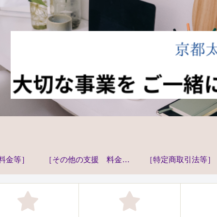
料金等］
［その他の支援 料金
［特定商取引法等］
等］