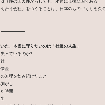
。凝り性の国民性からしても、永遠に技術立国である。
伝え合う会社」をつくることは、日本のものづくりを次
 —————–
着いた、本当に守りたいのは「社長の人生」
失っているのか?
会社
の借金
けの無理を飲み続けたこと
し剥がし
った時間
人生