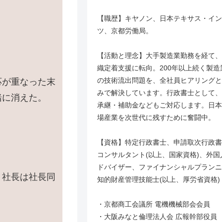
【職歴】キヤノン、日本テキサス・イン
ツ、京都労働局。
【活動と理念】大手製造業勤務を経て、
織定着支援に転向。200年以上続く製
の技術流出問題を、全社員ヒアリングと
応が重なった末
みで解決しています。行政書士として、
緒に消えた。
承継・補助金などもご対応します。日本
場産業を次世代に残すために奮闘中。
【資格】特定行政書士、申請取次行政書
コンサルタント(以上、国家資格)、外
ドバイザー、ファイナンシャルプランニ
。社長は社長同
知的財産管理技能士(以上、厚労省資格)
・京都商工会議所 電機機械部会会員
・大阪みなと倫理法人会 広報幹部役員