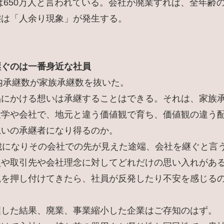
失は650万人と言われている。会社が廃業すれば、全年齢
態は「人余り現象」が発生する。
継ぐのは一番身近な社員
社内承継数が家族承継数を抜いた。
品にかける想いは承継することはできる。それは、家族
大学や会社で、地元と違う価値観で育ち、価値観の違う
思いの承継者になり得るのか。
歳になりその会社での先が見えた途端、会社を継ぐと言
員や取引先や会社理念に対してどれだけの思い入れがあ
観を押し付けてきたら、社員が反発したり不安を感じる
継した結果、廃業、事業縮小した企業はご存知のはず。