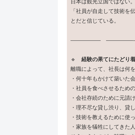
日本は観光立国ではない
「社員が自走して技術を
とだと信じている。
—————– —————-
🔹
経験の果てにたどり
離職によって、社長は何を
・何十年もかけて築いた
・社員を食べさせるため
・会社存続のために元請
・理不尽な貸し渋り、貸
・技術を教えるために使
・家族を犠牲にしてきた