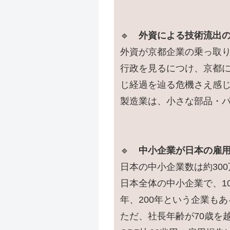
🔹
外資による技術流出
外資が京都企業の乗っ取
行政を見るにつけ、京都
じ経過を辿る危機さえ感
製造業は、小さな部品・
🔹
中小企業が日本の雇
日本の中小企業数は約300
日本全体の中小企業で、1
年、200年という企業もあ
ただ、社長年齢が70歳を